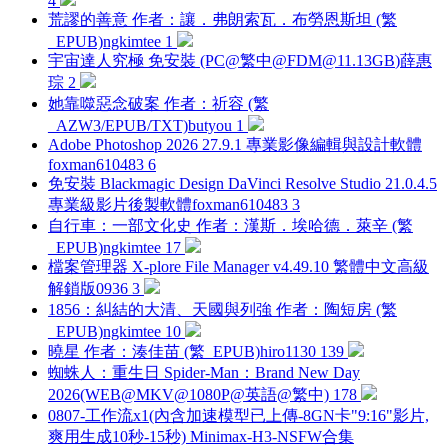
4
荒謬的善意 作者：讓．弗朗索瓦．布勞恩斯坦 (繁
_EPUB)
ngkimtee
1
宇宙達人究極 免安裝 (PC@繁中@
FDM@11.13GB
)
薛惠
琮
2
她靠噬惡念破案 作者：祈容 (繁
_AZW3/EPUB/TXT)
butyou
1
Adobe Photoshop 2026 27.9.1 專業影像編輯與設計軟體
foxman610483
6
免安裝 Blackmagic Design DaVinci Resolve Studio 21.0.4.5
專業級影片後製軟體
foxman610483
3
自行車：一部文化史 作者：漢斯．埃哈德．萊辛 (繁
_EPUB)
ngkimtee
17
檔案管理器 X-plore File Manager v4.49.10 繁體中文高級
解鎖版
0936
3
1856：糾結的大清、天國與列強 作者：陶短房 (繁
_EPUB)
ngkimtee
10
曉星 作者：湊佳苗 (繁_EPUB)
hiro1130
139
蜘蛛人：重生日 Spider-Man：Brand New Day
2026(WEB@MKV@1080P@英語@繁中)
178
0807-工作流x1(內含加速模型已上傳-8GN卡"9:16"影片,
爽用生成10秒-15秒) Minimax-H3-NSFW合集