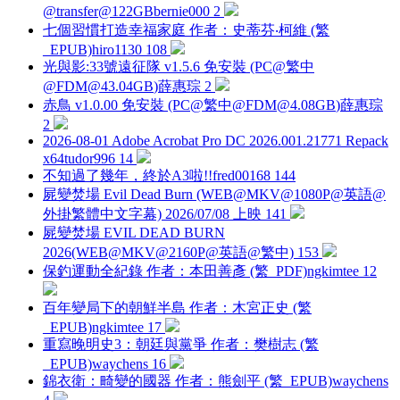
@transfer@122GB
bernie000
2
七個習慣打造幸福家庭 作者：史蒂芬‧柯維 (繁
_EPUB)
hiro1130
108
光與影:33號遠征隊 v1.5.6 免安裝 (PC@繁中
@
FDM@43.04GB
)
薛惠琮
2
赤鳥 v1.0.00 免安裝 (PC@繁中@
FDM@4.08GB
)
薛惠琮
2
2026-08-01 Adobe Acrobat Pro DC 2026.001.21771 Repack
x64
tudor996
14
不知過了幾年，終於A3啦!!
fred00168
144
屍變焚場 Evil Dead Burn (WEB@MKV@1080P@英語@
外掛繁體中文字幕) 2026/07/08 上映
141
屍變焚場 EVIL DEAD BURN
2026(WEB@MKV@2160P@英語@繁中)
153
保釣運動全紀錄 作者：本田善彥 (繁_PDF)
ngkimtee
12
百年變局下的朝鮮半島 作者：木宮正史 (繁
_EPUB)
ngkimtee
17
重寫晚明史3：朝廷與黨爭 作者：樊樹志 (繁
_EPUB)
waychens
16
錦衣衛：畸變的國器 作者：熊劍平 (繁_EPUB)
waychens