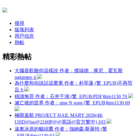
搜尋
版塊列表
用戶信息
熱帖
精彩熱帖
大腦喜歡聽你這樣說 作者：傑瑞德．庫尼．霍瓦斯
ngkimtee
4
為什麼和你說話這麼累 作者：朴宰蓮 (繁_EPUB)
不再苟
且
6
積讀無罪 作者：石井千湖 (繁_EPUB/PDF)
hiro1130
70
滅亡後的世界 作者：sing N song (繁_EPUB)
hiro1130
69
極限返航 PROJECT HAIL MARY 2026(4K
UHD@iso@2160P@@英語@官方繁中)
103
遠東冰原的貓頭鷹 作者：強納森‧斯萊特 (繁
_EPUB)
hiro1130
63