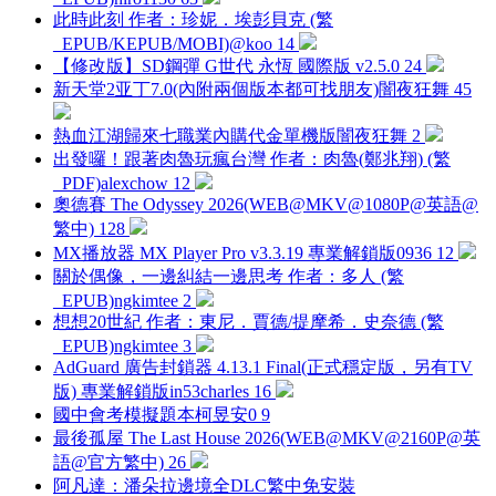
此時此刻 作者：珍妮．埃彭貝克 (繁
_EPUB/KEPUB/MOBI)
@koo
14
【修改版】SD鋼彈 G世代 永恆 國際版 v2.5.0
24
新天堂2亚丁7.0(內附兩個版本都可找朋友)
闇夜狂舞
45
熱血江湖歸來七職業內購代金單機版
闇夜狂舞
2
出發囉！跟著肉魯玩瘋台灣 作者：肉魯(鄭兆翔) (繁
_PDF)
alexchow
12
奧德賽 The Odyssey 2026(WEB@MKV@1080P@英語@
繁中)
128
MX播放器 MX Player Pro v3.3.19 專業解鎖版
0936
12
關於偶像，一邊糾結一邊思考 作者：多人 (繁
_EPUB)
ngkimtee
2
想想20世紀 作者：東尼．賈德/提摩希．史奈德 (繁
_EPUB)
ngkimtee
3
AdGuard 廣告封鎖器 4.13.1 Final(正式穩定版，另有TV
版) 專業解鎖版
in53charles
16
國中會考模擬題本
柯昱安0
9
最後孤屋 The Last House 2026(WEB@MKV@2160P@英
語@官方繁中)
26
阿凡達：潘朵拉邊境全DLC繁中免安裝