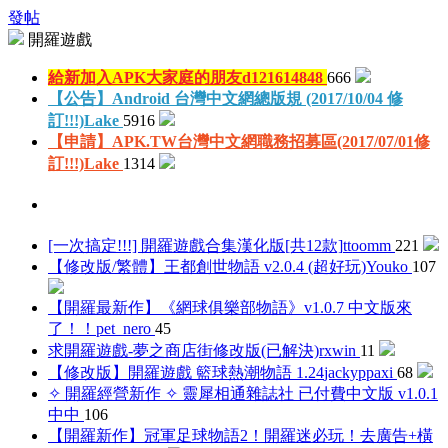
發帖
開羅遊戲
給新加入APK大家庭的朋友
d121614848
666
【公告】Android 台灣中文網總版規 (2017/10/04 修
訂!!!)
Lake
5916
【申請】APK.TW台灣中文網職務招募區(2017/07/01修
訂!!!)
Lake
1314
[一次搞定!!!] 開羅遊戲合集漢化版[共12款]
ttoomm
221
【修改版/繁體】王都創世物語 v2.0.4 (超好玩)
Youko
107
【開羅最新作】《網球俱樂部物語》v1.0.7 中文版來
了！！
pet_nero
45
求開羅遊戲-夢之商店街修改版(已解決)
rxwin
11
【修改版】開羅遊戲 籃球熱潮物語 1.24
jackyppaxi
68
✧ 開羅經營新作 ✧ 靈犀相通雜誌社 已付費中文版 v1.0.1
中中
106
【開羅新作】冠軍足球物語2！開羅迷必玩！去廣告+橫