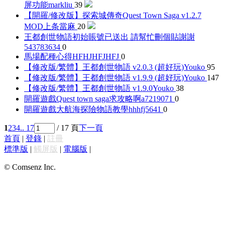
屏功能
markliu
39
【開羅/修改版】探索城傳奇Quest Town Saga v1.2.7
MOD
上条當麻
20
王都創世物語初始賬號已送出 請幫忙刪個貼謝謝
543783634
0
馬場配種心得
HFHJHFJHFJ
0
【修改版/繁體】王都創世物語 v2.0.3 (超好玩)
Youko
95
【修改版/繁體】王都創世物語 v1.9.9 (超好玩)
Youko
147
【修改版/繁體】王都創世物語 v1.9.0
Youko
38
開羅遊戲Quest town saga求攻略啊
a7219071
0
開羅遊戲大航海探險物語教學
hhhfj5641
0
1
2
3
4
.. 17
/ 17 頁
下一頁
首頁
|
登錄
|
註冊
標準版
|
觸屏版
|
電腦版
|
© Comsenz Inc.