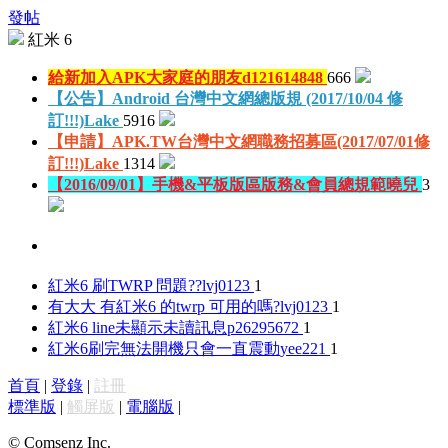
發帖
紅米 6
給新加入APK大家庭的朋友
d121614848
666
【公告】Android 台灣中文網總版規 (2017/10/04 修
訂!!!)
Lake
5916
【申請】APK.TW台灣中文網職務招募區(2017/07/01修
訂!!!)
Lake
1314
【2016/09/01】手機&平板版區版務&會員總規範
曉兒
3
紅米6 刷TWRP 問題??
lvj0123
1
有大大 有紅米6 的twrp 可用的嗎?
lvj0123
1
紅米6 line未顯示未讀訊息
p26295672
1
紅米6刷完無法開機只會一直震動
yee221
1
首頁
|
登錄
|
註冊
標準版
|
觸屏版
|
電腦版
|
© Comsenz Inc.