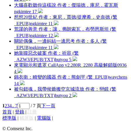
大腦喜歡聽你這樣說 作者：傑瑞德．庫尼．霍瓦斯
ngkimtee
17
想想20世紀 作者：東尼．賈德/提摩希．史奈德 (繁
_EPUB)
ngkimtee
11
荒謬的善意 作者：讓．弗朗索瓦．布勞恩斯坦 (繁
_EPUB)
ngkimtee
12
關於偶像，一邊糾結一邊思考 作者：多人 (繁
_EPUB)
ngkimtee
11
她靠噬惡念破案 作者：祈容 (繁
_AZW3/EPUB/TXT)
butyou
5
來電顯示和遮罩 CallApp v2.280R_2280 高級解鎖版
0936
4
錦衣衛：畸變的國器 作者：熊劍平 (繁_EPUB)
waychens
14
被勾錯魂，我帶侯爺搬空京城流放 作者：巒鏡 (繁
_AZW3/EPUB/TXT)
butyou
2
1
2
3
4
.. 7
/ 7 頁
下一頁
首頁
|
登錄
|
註冊
標準版
|
觸屏版
|
電腦版
|
© Comsenz Inc.