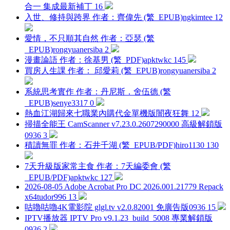
合一 集成最新補丁
16
入世、修持與跨界 作者：齊偉先 (繁_EPUB)
ngkimtee
12
愛情，不只順其自然 作者：亞瑟 (繁
_EPUB)
rongyuanersiba
2
漫畫論語 作者：徐基男 (繁_PDF)
apktwkc
145
買房人生課 作者： 邱愛莉 (繁_EPUB)
rongyuanersiba
2
系統思考實作 作者：丹尼斯．舍伍德 (繁
_EPUB)
senye3317
0
熱血江湖歸來七職業內購代金單機版
闇夜狂舞
12
掃描全能王 CamScanner v7.23.0.2607290000 高級解鎖版
0936
3
積讀無罪 作者：石井千湖 (繁_EPUB/PDF)
hiro1130
130
7天升級版家常主食 作者：7天編委會 (繁
_EPUB/PDF)
apktwkc
127
2026-08-05 Adobe Acrobat Pro DC 2026.001.21779 Repack
x64
tudor996
13
咕嚕咕嚕4K電影院 glgl.tv v2.0.82001 免廣告版
0936
15
IPTV播放器 IPTV Pro v9.1.23_build_5008 專業解鎖版
0936
2