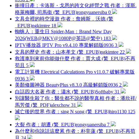
衝撞日產：卡洛斯・戈恩的跨文化經營之戰 作者：漢斯.
格萊梅爾, 司馬衞 (繁_EPUB)
rongyuanersiba
0
文具盒裡的時空漫遊 作者：詹姆斯．沃德 (繁
_EPUB)
ngkimtee
18
蜘蛛人：重生日 Spider-Man：Brand New Day
2026(WEB@MKV@1080P@英語@繁中)
183
IPTV播放器 IPTV Pro v9.4.10 專業解鎖版
0936
3
文具的歷史 作者：山本孝文 (繁_EPUB)
ngkimtee
22
救護車到來前你能做什麼 作者：賈大成 (繁_EPUB)
不再
苟且
5
電工計算機 Electrical Calculations Pro v11.0.7 破解專業版
0936
3
美顏修圖神器 BeautyPlus v8.3.0 高級解鎖版
0936
2
白話四大名著 作者：瀟水 (繁_EPUB)
Softbaby
31
別讓醫生殺了你：醫生都不說的醫學真相 作者：潘欣祥/
馬芳傑 (繁_PDF)
alexchow
31
滅亡後的世界 作者：sing N song (繁_EPUB)
hiro1130
125
大裂 作者：胡遷 (繁_EPUB)
rongyuanersiba
7
為什麼和你說話這麼累 作者：朴宰蓮 (繁_EPUB)
不再苟
且
24