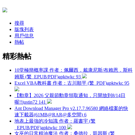
搜尋
版塊列表
用戶信息
熱帖
精彩熱帖
10堂極簡概率課 作者：佩爾西．戴康尼斯/布賴恩．斯科
姆斯 (繁_EPUB/PDF)
apktwkc
93
Excel VBA教科書 作者：古川順平 (繁_PDF)
apktwkc
95
【勳章】2026 父親節勳章領取通知，只開放到8/14日
喔!!
justin72
141
Ant Download Manager Pro v2.17.7.96580 網絡檔案的快
速下載器(61MB@RAR@多空間)
6
地表上最強的冷知識 作者：羅書宇 (繁
_EPUB/PDF)
apktwkc
100
女巫的日常精油魔法 作者：桑德拉．凱因斯 (繁