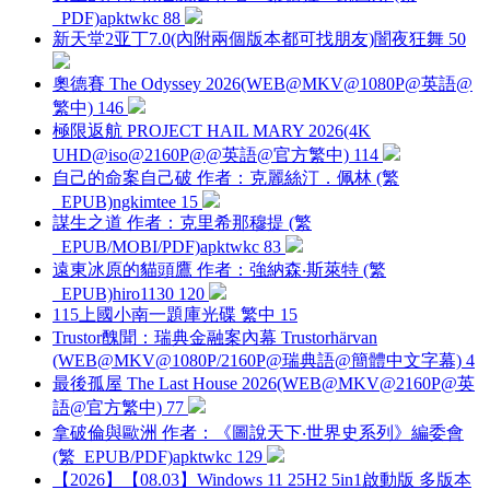
_PDF)
apktwkc
88
新天堂2亚丁7.0(內附兩個版本都可找朋友)
闇夜狂舞
50
奧德賽 The Odyssey 2026(WEB@MKV@1080P@英語@
繁中)
146
極限返航 PROJECT HAIL MARY 2026(4K
UHD@iso@2160P@@英語@官方繁中)
114
自己的命案自己破 作者：克麗絲汀．佩林 (繁
_EPUB)
ngkimtee
15
謀生之道 作者：克里希那穆提 (繁
_EPUB/MOBI/PDF)
apktwkc
83
遠東冰原的貓頭鷹 作者：強納森‧斯萊特 (繁
_EPUB)
hiro1130
120
115上國小南一題庫光碟 繁中
15
Trustor醜聞：瑞典金融案內幕 Trustorhärvan
(WEB@MKV@1080P/2160P@瑞典語@簡體中文字幕)
4
最後孤屋 The Last House 2026(WEB@MKV@2160P@英
語@官方繁中)
77
拿破倫與歐洲 作者：《圖說天下‧世界史系列》編委會
(繁_EPUB/PDF)
apktwkc
129
【2026】【08.03】Windows 11 25H2 5in1啟動版 多版本