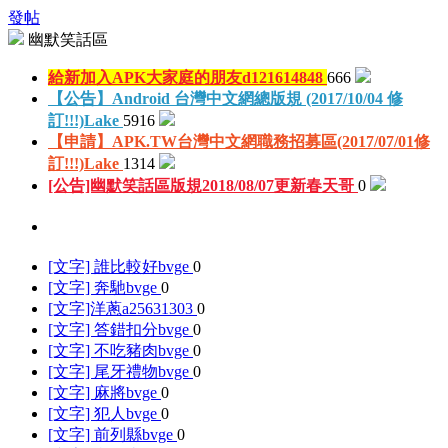
發帖
幽默笑話區
給新加入APK大家庭的朋友
d121614848
666
【公告】Android 台灣中文網總版規 (2017/10/04 修
訂!!!)
Lake
5916
【申請】APK.TW台灣中文網職務招募區(2017/07/01修
訂!!!)
Lake
1314
[公告]幽默笑話區版規2018/08/07更新
春天哥
0
[文字] 誰比較好
bvge
0
[文字] 奔馳
bvge
0
[文字]洋蔥
a25631303
0
[文字] 答錯扣分
bvge
0
[文字] 不吃豬肉
bvge
0
[文字] 尾牙禮物
bvge
0
[文字] 麻將
bvge
0
[文字] 犯人
bvge
0
[文字] 前列縣
bvge
0