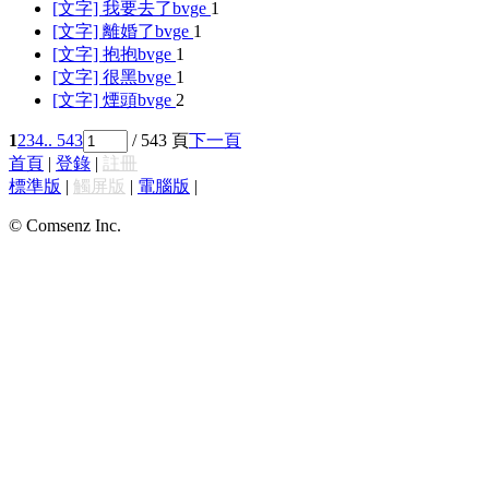
[文字] 我要去了
bvge
1
[文字] 離婚了
bvge
1
[文字] 抱抱
bvge
1
[文字] 很黑
bvge
1
[文字] 煙頭
bvge
2
1
2
3
4
.. 543
/ 543 頁
下一頁
首頁
|
登錄
|
註冊
標準版
|
觸屏版
|
電腦版
|
© Comsenz Inc.