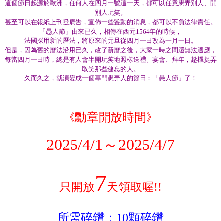
這個節日起源於歐洲，任何人在四月一號這一天，都可以任意愚弄別人、開
別人玩笑。
甚至可以在報紙上刊登廣告，宣佈一些聳動的消息，都可以不負法律責任。
「愚人節」由來已久，相傳在西元1564年的時候，
法國採用新的曆法，將原來的元旦從四月一日改為一月一日。
但是，因為舊的曆法沿用已久，改了新曆之後，大家一時之間還無法適應，
每當四月一日時，總是有人會半開玩笑地照樣送禮、宴會、拜年，趁機捉弄
取笑那些健忘的人。
久而久之，就演變成一個專門愚弄人的節日：「愚人節」了！
《勳章開放時間》
2025/4/1～2025/4/7
7
只開放
天領取喔!!
所需碎鑽：
10顆碎鑽