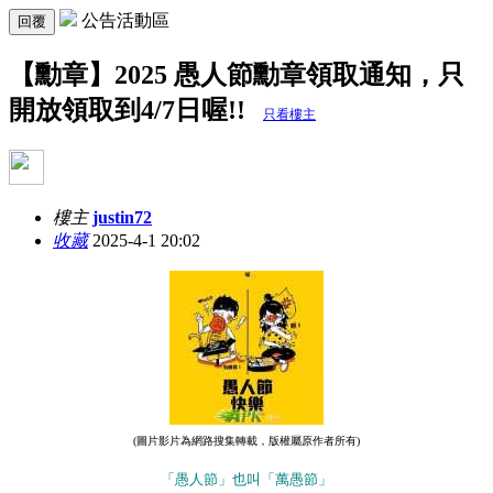
公告活動區
回覆
【勳章】2025 愚人節勳章領取通知，只
開放領取到4/7日喔!!
只看樓主
樓主
justin72
收藏
2025-4-1 20:02
(圖片影片為網路搜集轉載，版權屬原作者所有)
「愚人節」也叫「萬愚節」