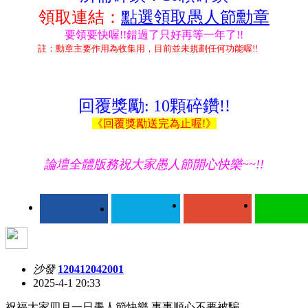
領取連結：
點選領取愚人節勳章
要領要快喔!!錯過了只好再等一年了!!
註：勳章主要作用為收集用，目前並未規劃任何功能喔!!
回覆獎勵: 10顆碎鑽!!
《回覆獎勵送完為止喔!》
論壇全體版務祝大家愚人節開心
快
樂~~!!
沙發
120412042001
2025-4-1 20:33
祝福大家四月一日愚人節快樂.事事順心不要被騙