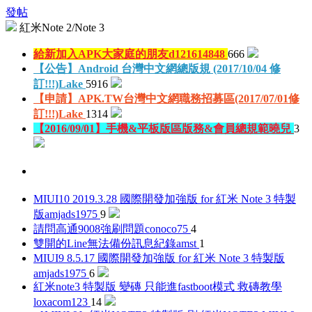
發帖
紅米Note 2/Note 3
給新加入APK大家庭的朋友
d121614848
666
【公告】Android 台灣中文網總版規 (2017/10/04 修
訂!!!)
Lake
5916
【申請】APK.TW台灣中文網職務招募區(2017/07/01修
訂!!!)
Lake
1314
【2016/09/01】手機&平板版區版務&會員總規範
曉兒
3
MIUI10 2019.3.28 國際開發加強版 for 紅米 Note 3 特製
版
amjads1975
9
請問高通9008強刷問題
conoco75
4
雙開的Line無法備份訊息紀錄
amst
1
MIUI9 8.5.17 國際開發加強版 for 紅米 Note 3 特製版
amjads1975
6
紅米note3 特製版 變磚 只能進fastboot模式 救磚教學
loxacom123
14