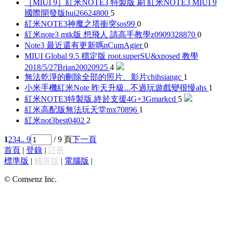
［MIUI 9］紅米NOTE3 特製版 刷 紅米NOTE3 MIUI 9
國際開發版
hui26624800
5
紅米NOTE3神魔之塔衝突
sos99
0
紅米note3 mtk版 想飛人 請高手教學
z0909328870
0
Note3 最近還有更新嗎
nCumAgier
0
MIUI Global 9.5 穩定版 root.superSU&xposed 教學
2018/5/27
Brian20020925
4
無法乾淨的刪除全部的照片、影片
chihsiangc
1
小米手機紅米Note 昨天升級...不過玩遊戲變很慢
ahs
1
紅米NOTE3特製版.終於支援4G+3G
markcd
5
紅米高配版無法玩天堂m
x70896
1
紅米not3
best0402
2
1
2
3
4
.. 9
/ 9 頁
下一頁
首頁
|
登錄
|
註冊
標準版
|
觸屏版
|
電腦版
|
© Comsenz Inc.