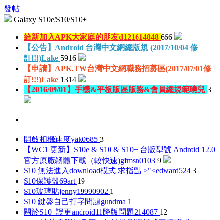
發帖
Galaxy S10e/S10/S10+
給新加入APK大家庭的朋友
d121614848
666
【公告】Android 台灣中文網總版規 (2017/10/04 修
訂!!!)
Lake
5916
【申請】APK.TW台灣中文網職務招募區(2017/07/01修
訂!!!)
Lake
1314
【2016/09/01】手機&平板版區版務&會員總規範
曉兒
3
開啟相機速度
yak0685
3
【WC1 更新】S10e & S10 & S10+ 台版型號 Android 12.0
官方原廠韌體下載（較快速)
gfmsn0103
9
S10 無法進入download模式 求指點 >"<
edward524
3
S10保護殼
69art
19
S10玻璃貼
jenny19990902
1
S10 鍵盤自己打字問題
gundma
1
關於S10+誤更android11降版問題
214087
12