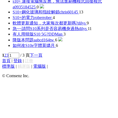
s10+ 連接電腦無反應，無法進刷機模式回復模式
a0935184525
0
S10+鋼化玻璃和指紋解鎖
chris60145
13
S10+的電力
roberrober
4
軟體更新通知，大家每次都更新嗎?
dilys
9
急~~請問S10系列是否容易機身過熱
dilys
11
有人用韓版S10 5G?
DDMan
3
降版本問題
aabcd164tw
6
如何改S10e字體
莫燐月
6
1
2
3
/ 3 頁
下一頁
首頁
|
登錄
|
註冊
標準版
|
觸屏版
|
電腦版
|
© Comsenz Inc.