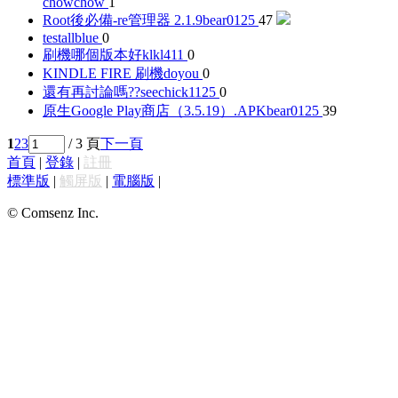
chowchow
1
Root後必備-re管理器 2.1.9
bear0125
47
test
allblue
0
刷機哪個版本好
klkl411
0
KINDLE FIRE 刷機
doyou
0
還有再討論嗎??
seechick1125
0
原生Google Play商店（3.5.19）.APK
bear0125
39
1
2
3
/ 3 頁
下一頁
首頁
|
登錄
|
註冊
標準版
|
觸屏版
|
電腦版
|
© Comsenz Inc.