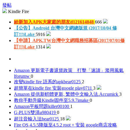
發帖
Kindle Fire
給新加入APK大家庭的朋友
d121614848
666
【公告】Android 台灣中文網總版規 (2017/10/04 修
訂!!!)
Lake
5916
【申請】APK.TW台灣中文網職務招募區(2017/07/01修
訂!!!)
Lake
1314
Amazon 更新電子書退貨政策 打擊「速讀」濫用風氣
lforumw
0
改變kindle fire 語系的apk
bear0125
2
超簡單在kindle fire 安裝google play
0711
3
Amazon 提供新軔體更新, 繁體中文輸入法.
Accumick
3
教你手動升級Kindle固件至5.9.7
imake
0
Amazon平板問題
killer00100
1
G-PLUS雙清
a980419
0
超注音輸入法
bear0125
18
Fire OS 4.5.5降版至4.5.2 root + 安裝 google商店攻略