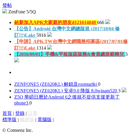
發帖
ZenFone 5/5Q
給新加入APK大家庭的朋友
d121614848
666
【公告】Android 台灣中文網總版規 (2017/10/04 修
訂!!!)
Lake
5916
【申請】APK.TW台灣中文網職務招募區(2017/07/01修
訂!!!)
Lake
1314
【2016/09/01】手機&平板版區版務&會員總規範
曉兒
3
ZENFONE5 (ZE620KL) 解鎖及root
starlkj
0
ZENFONE5 (ZE620KL) 安卓9.0 降版 8.0
winam520
3
Z5Q 華碩日曆於Android 6之後就不提供支援更新了
phone3
0
首頁
|
登錄
|
註冊
標準版
|
觸屏版
|
電腦版
|
© Comsenz Inc.