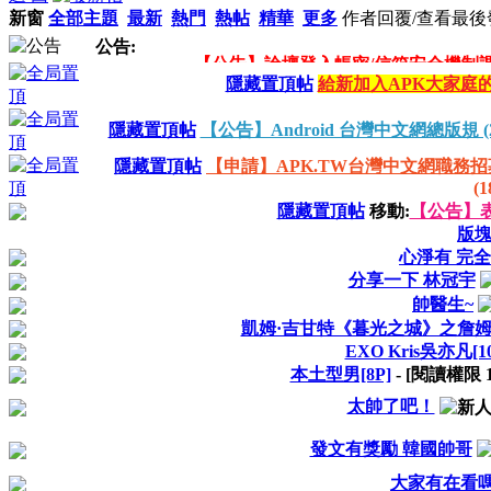
新窗
全部主題
最新
熱門
熱帖
精華
更多
作者
回覆/查看
最後
公告:
隱藏置頂帖
給新加入APK大家庭
【公告】版務及特殊組獎勵總規範!! 2
【公告】Android台灣中文網版務總規範 (
隱藏置頂帖
【公告】Android 台灣中文網總版規 (2017
【申請】APK.TW台灣中文網職務招募區(20
隱藏置頂帖
【申請】APK.TW台灣中文網職務招募區(20
(1
【公告】簽到斷簽/帖子審核/頭像未更
隱藏置頂帖
移動:
【公告】
版
心淨有 完
分享一下 林冠宇
帥醫生~
凱姆·吉甘特《暮光之城》之詹姆斯 
EXO Kris吳亦凡[10
本土型男[8P]
- [閱讀權限
太帥了吧！
發文有獎勵 韓國帥哥
大家有在看