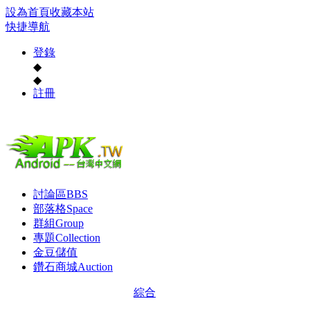
設為首頁
收藏本站
快捷導航
登錄
◆
◆
註冊
討論區
BBS
部落格
Space
群組
Group
專題
Collection
金豆儲值
鑽石商城
Auction
綜合