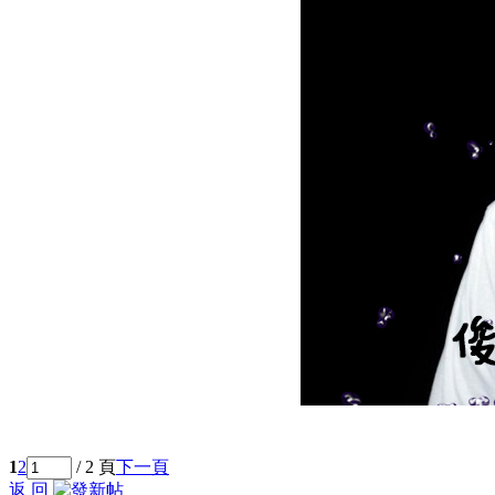
1
2
/ 2 頁
下一頁
返 回