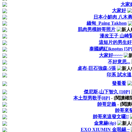
大家好
大家好
日本小鮮肉 八木
緬甸_Paing Takhon
肌肉男模帥哥照片
漫改王子 山崎
這短片的男生好帥
泰國網紅iknotus [5P
大家好~~~~
不好意思...
桌布-巨石強森-5張
印系 試水溫
發看看
傑尼斯-山下智久 [10P]
本土型男歌手[8P]
- [閱讀權
帥哥定義
- [閱
帥哥來
帥哥來這發文囉!!
金東赫(4p)
EXO XIUMIN 金珉錫 ~