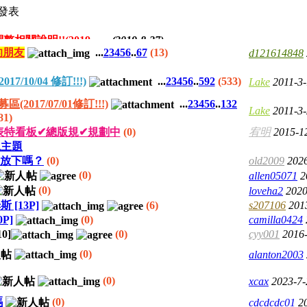
發表
【公告】論壇登入帳密/信箱安全機制調整相關說明!!(2019.08.27)
(2019-8-27)
的朋友
...
2
3
4
5
6
..
67
(13)
d121614848
018/12/01修訂
(2018-12-21)
2018.09.01修訂)
(2018-9-3)
/10/04 修訂!!!)
...
2
3
4
5
6
..
592
(533)
Lake
2011-3-
17/07/01修訂!!!)
(2017-11-23)
17/07/01修訂!!!)
...
2
3
4
5
6
..
132
Lake
2011-3-
81)
換/金豆儲值相關說明!!
(2017-11-23)
表特看板✔總版規✔規劃中
(0)
宥明
2015-1
塊主題
全放下嗎？
(0)
old2009
2026
(0)
allen05071
2
(0)
loveha2
2020
[13P]
(6)
s207106
201
P]
(0)
camilla0424
10
]
(0)
cyy001
2016-
(0)
alanton2003
(0)
xcax
2023-7-
嗎
(0)
cdcdcdc01
2