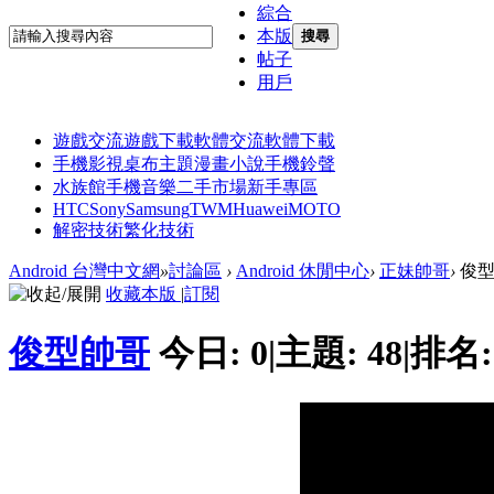
綜合
本版
搜尋
帖子
用戶
遊戲交流
遊戲下載
軟體交流
軟體下載
手機影視
桌布主題
漫畫小說
手機鈴聲
水族館
手機音樂
二手市場
新手專區
HTC
Sony
Samsung
TWM
Huawei
MOTO
解密技術
繁化技術
Android 台灣中文網
»
討論區
›
Android 休閒中心
›
正妹帥哥
›
俊型
收藏本版
|
訂閱
俊型帥哥
今日:
0
|
主題:
48
|
排名