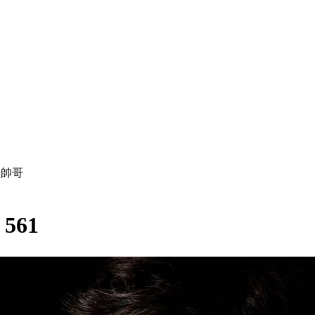
帥哥
:
561