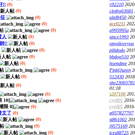
!!
(0)
v92210
2020
(0)
clothg63681
勇征
(0)
ulal8450
202
(0)
ace0211
202
(0)
q995995q
20
賢人
(0)
since1993
20
!!
(0)
omgiloveyou
]
(0)
pilidodo
2019
(0)
bbdog510
20
(0)
hoendme
201
(0)
PinkQueen
2
(0)
512430
2018
she2300378
(0)
01:18
(6)
s207106
201
限
10
]
(0)
cyy001
2016-
讀權限
8
]
(0)
cyy001
2016-
發文了
(0)
a057827707
(0)
st861002
201
(0)
j9575169
20
(0)
tces88725
20