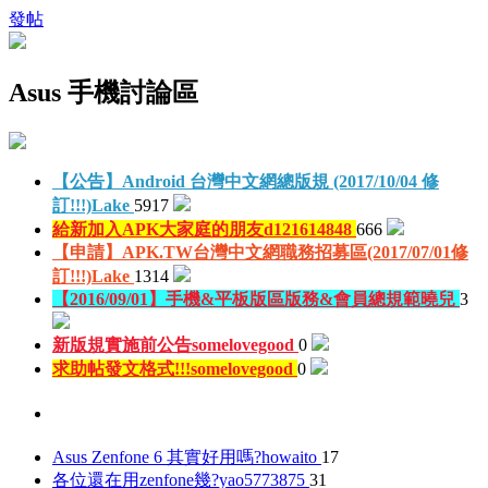
發帖
Asus 手機討論區
【公告】Android 台灣中文網總版規 (2017/10/04 修
訂!!!)
Lake
5917
給新加入APK大家庭的朋友
d121614848
666
【申請】APK.TW台灣中文網職務招募區(2017/07/01修
訂!!!)
Lake
1314
【2016/09/01】手機&平板版區版務&會員總規範
曉兒
3
新版規實施前公告
somelovegood
0
求助帖發文格式!!!
somelovegood
0
Asus Zenfone 6 其實好用嗎?
howaito
17
各位還在用zenfone幾?
yao5773875
31