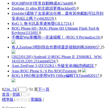
ROG8的WIFI常常自動轉成4G?
ami00
0
Zenfone 11 ultra 的主鏡頭更換
jackluo05
0
Zenfobe3還除了去皇家出任務，還有其他載點可以升到
安卓8以上嗎？
cyh620219
1
RoG 5. 無卡訊及單邊無聲
GILL7214
1
ROG Phone 6D / ROG Phone 6D Ultimate Flash Tool &
Keybox
s1111691
0
手機當Win掌機用~~非遠端喔！ (ROG 9 Pro)
asdzxc16
0
有人Zenfone3用到現在也覺得還是很順的嗎
26889057
25
[2022/01/28] (Android 11)ROG Phone II_ZS660KL_WW-
18.0210.2201.211
anpin0224
5
Asus ZenFone 3 (ZE552KL) 升級安卓8
驗證碼錯誤
7
Asus ROG Phone 6 / 6 Pro ROOT
zomojp
18
ROG 9 PRO無法使用WPS Office編輯TXT
pom820117
0
1
2
3
4
.. 51
/ 51 頁
下一頁
首頁
|
登錄
|
註冊
標準版
|
觸屏版
|
電腦版
|