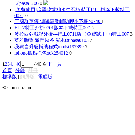
式
pasta1206
0
[免費使用]暗黑破壞神永生不朽 特工0915版本下載
特工
007
10
三國群英傳-鴻鵠霸業輔助腳本下載
b0740
1
HIT2特工外掛0701版本下載
特工007
5
波拉西亞戰記外掛---特工0711版（免費試用中)
特工007
3
英雄聯盟 激鬥峽谷 腳本
tsubasa0103
7
我獨自升級輔助程式mod
st197899
5
iphone抓點抓色
qek254012
0
1
2
3
4
.. 46
/ 46 頁
下一頁
首頁
|
登錄
|
註冊
標準版
|
觸屏版
|
電腦版
|
© Comsenz Inc.