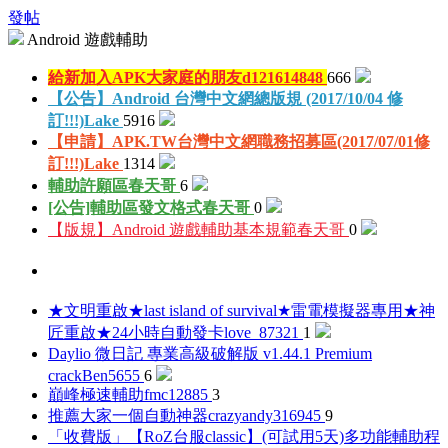
發帖
Android 遊戲輔助
給新加入APK大家庭的朋友
d121614848
666
【公告】Android 台灣中文網總版規 (2017/10/04 修
訂!!!)
Lake
5916
【申請】APK.TW台灣中文網職務招募區(2017/07/01修
訂!!!)
Lake
1314
輔助許願區
春天哥
6
[公告]輔助區發文格式
春天哥
0
【版規】Android 遊戲輔助基本規範
春天哥
0
★文明重啟★last island of survival★雷電模擬器專用★神
匠重啟★24小時自動發卡
love_87321
1
Daylio 微日記 專業高級破解版 v1.44.1 Premium
crack
Ben5655
6
巔峰極速輔助
fmc12885
3
推薦大家一個自動神器
crazyandy316945
9
「收費版」【RoZ台服classic】(可試用5天)多功能輔助程