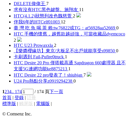
DELETE
偉偉王
7
求有沒有HTC黑色鍵盤。
施翔友
11
HTC(4.1.2)狀態列改色
魏慈萱
2
伴我6年的HTC
elf01003
12
臺 灣 吃 魚 喝 茶 賴:tw76822或TG：at56928
aa52669
0
HTC 手機的懷舊，越舊款越頑強，可當收藏品
dyemcoco
2
HTC U23 Pro
waxxla
2
【樂醬櫻緣坊】東京/大板足不出戶就能享受
s99850
0
卡刷遇到 Fail-Pu
fire0truck
1
HTC Desire 20 Pro 僅搭載高通 Sapdragon 660處理器 且不
支援5G連網功能
ke8875213
1
HTC Desire 22 pro發表了！
shiuhjan
7
U24 Pro熱點分享
z0919294238
0
1
2
3
4
.. 174
/ 174 頁
下一頁
首頁
|
登錄
|
註冊
標準版
|
觸屏版
|
電腦版
|
© Comsenz Inc.