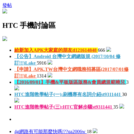
發帖
HTC 手機討論區
給新加入APK大家庭的朋友
d121614848
666
【公告】Android 台灣中文網總版規 (2017/10/04 修
訂!!!)
Lake
5916
【申請】APK.TW台灣中文網職務招募區(2017/07/01修
訂!!!)
Lake
1314
【2016/09/01】手機&平板版區版務&會員總規範
曉兒
3
HTC進階教學帖子(一):刷機專有名詞介紹
st9311441
30
HTC進階教學帖子(三):HTC官解步驟
st9311441
35
4g網路有可能那麼快嗎!??
qa2006w
18