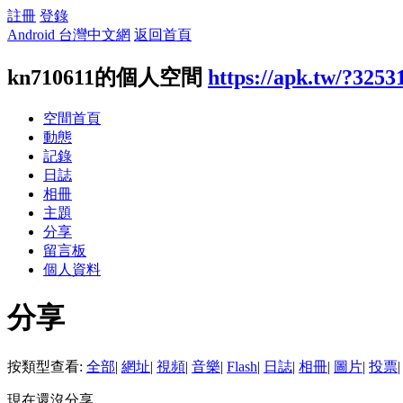
註冊
登錄
Android 台灣中文網
返回首頁
kn710611的個人空間
https://apk.tw/?3253
空間首頁
動態
記錄
日誌
相冊
主題
分享
留言板
個人資料
分享
按類型查看:
全部
|
網址
|
視頻
|
音樂
|
Flash
|
日誌
|
相冊
|
圖片
|
投票
|
現在還沒分享