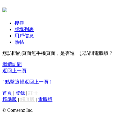
搜尋
版塊列表
用戶信息
熱帖
您訪問的頁面無手機頁面，是否進一步訪問電腦版？
繼續訪問
返回上一頁
[ 點擊這裡返回上一頁 ]
首頁
|
登錄
|
註冊
標準版
|
觸屏版
|
電腦版
|
© Comsenz Inc.