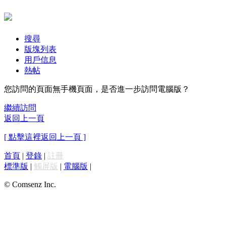
搜尋
版塊列表
用戶信息
熱帖
您訪問的頁面無手機頁面，是否進一步訪問電腦版？
繼續訪問
返回上一頁
[ 點擊這裡返回上一頁 ]
首頁
|
登錄
|
註冊
標準版
|
觸屏版
|
電腦版
|
© Comsenz Inc.