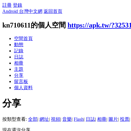
註冊
登錄
Android 台灣中文網
返回首頁
kn710611的個人空間
https://apk.tw/?3253
空間首頁
動態
記錄
日誌
相冊
主題
分享
留言板
個人資料
分享
按類型查看:
全部
|
網址
|
視頻
|
音樂
|
Flash
|
日誌
|
相冊
|
圖片
|
投票
|
現在還沒分享