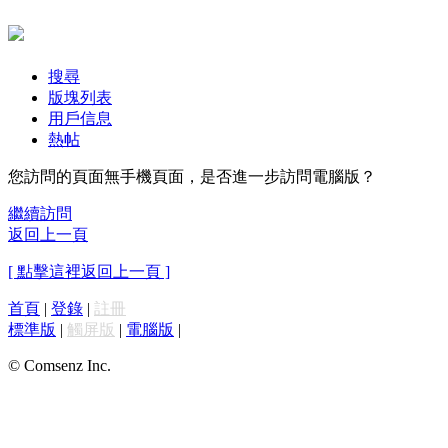
搜尋
版塊列表
用戶信息
熱帖
您訪問的頁面無手機頁面，是否進一步訪問電腦版？
繼續訪問
返回上一頁
[ 點擊這裡返回上一頁 ]
首頁
|
登錄
|
註冊
標準版
|
觸屏版
|
電腦版
|
© Comsenz Inc.