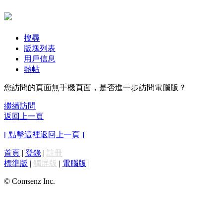
搜尋
版塊列表
用戶信息
熱帖
您訪問的頁面無手機頁面，是否進一步訪問電腦版？
繼續訪問
返回上一頁
[ 點擊這裡返回上一頁 ]
首頁
|
登錄
|
註冊
標準版
|
觸屏版
|
電腦版
|
© Comsenz Inc.