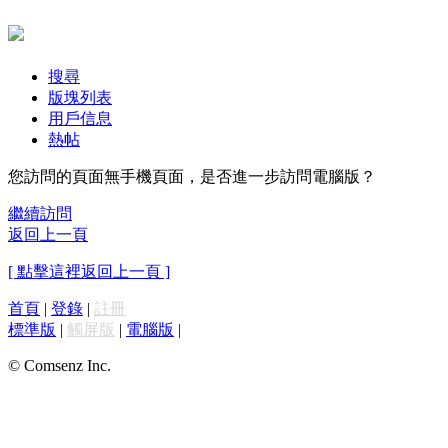
搜尋
版塊列表
用戶信息
熱帖
您訪問的頁面無手機頁面，是否進一步訪問電腦版？
繼續訪問
返回上一頁
[ 點擊這裡返回上一頁 ]
首頁
|
登錄
|
註冊
標準版
|
觸屏版
|
電腦版
|
© Comsenz Inc.