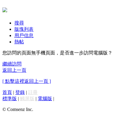
搜尋
版塊列表
用戶信息
熱帖
您訪問的頁面無手機頁面，是否進一步訪問電腦版？
繼續訪問
返回上一頁
[ 點擊這裡返回上一頁 ]
首頁
|
登錄
|
註冊
標準版
|
觸屏版
|
電腦版
|
© Comsenz Inc.