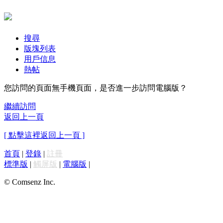
搜尋
版塊列表
用戶信息
熱帖
您訪問的頁面無手機頁面，是否進一步訪問電腦版？
繼續訪問
返回上一頁
[ 點擊這裡返回上一頁 ]
首頁
|
登錄
|
註冊
標準版
|
觸屏版
|
電腦版
|
© Comsenz Inc.