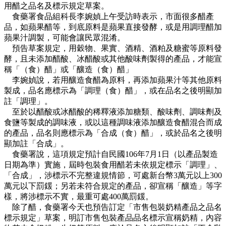
用醋之品名及標示規定草案。
食藥署食品組科長李婉媜上午受訪時表示，市面很多醋產
品，如蘋果醋等，到底原料是蘋果直接發酵，或是用調理醋加
蘋果汁調製，可能會讓民眾混淆。
預告草案規定，用穀物、果實、酒精、酒粕及糖蜜等原料發
酵，且未添加醋酸、冰醋酸或其他酸味劑製得的產品，才能宣
稱「（食）醋」或「釀造（食）醋」
李婉媜說，若用釀造食醋為原料，再添加蘋果汁等其他原料
製成，品名應標示為「調理（食）醋」，或在品名之後明顯加
註「調理」。
至於以醋酸或冰醋酸的稀釋液添加糖類、酸味劑、調味劑及
食鹽等製成的調味液，或以這種調味液添加釀造食醋混合而成
的產品，品名則應標示為「合成（食）醋」，或於品名之後明
顯加註「合成」。
食藥署說，這項規定預計自民國106年7月1日（以產品製造
日期為準）實施，屆時包裝食用醋若未依規定標示「調理」、
「合成」，涉標示不完整違規情節，可處新台幣3萬元以上300
萬元以下罰鍰；另若未符合規定的產品，卻宣稱「釀造」等字
樣，將涉標示不實，最重可處400萬罰鍰。
除了醋，食藥署今天也預告訂定「市售包裝奶精產品之品名
標示規定」草案，明訂市售包裝產品品名標示宣稱奶精，內容