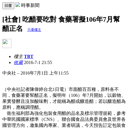
時事新聞
回覆
[社會] 吃醋要吃對 食藥署擬106年7月幫
醋正名
只看樓主
樓主
TBT
收藏
2016-7-1 21:55
中央社 – 2016年7月1日 上午11:55
（中央社記者陳偉婷台北1日電）市面醋百百種，原料各不
同，食藥署要幫醋正名，擬明年（106）年7月開始，以穀物、
果實發酵且沒加酸味劑，才能稱為醋或釀造醋；若以釀造醋為
原料，應稱調理醋。
衛生福利部為強化包裝食用醋的品名及標示管理規範，參考
中華民國國家標準（CNS）、聯合國食品法典委員會及世界各
國管理方向，邀集國內專家、業者研議，今天預告訂定包裝食