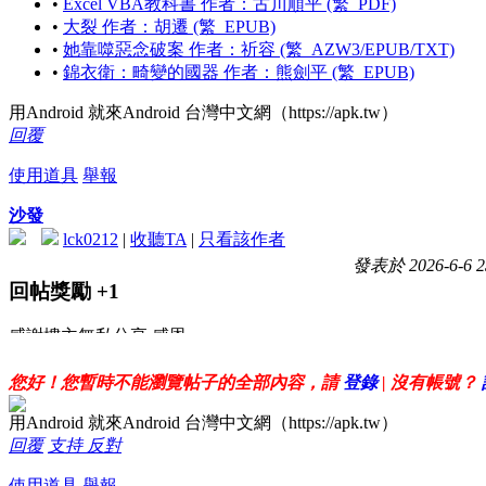
•
Excel VBA教科書 作者：古川順平 (繁_PDF)
•
大裂 作者：胡遷 (繁_EPUB)
•
她靠噬惡念破案 作者：祈容 (繁_AZW3/EPUB/TXT)
•
錦衣衛：畸變的國器 作者：熊劍平 (繁_EPUB)
用Android 就來Android 台灣中文網（https://apk.tw）
回覆
使用道具
舉報
沙發
lck0212
|
收聽TA
|
只看該作者
發表於 2026-6-6 2
回帖獎勵
+1
感謝樓主無私分享 感恩
您好！您暫時不能瀏覽帖子的全部內容，請
登錄
| 沒有帳號？
用Android 就來Android 台灣中文網（https://apk.tw）
回覆
支持
反對
使用道具
舉報