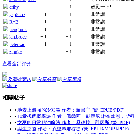
+ 1
鼓勵一下!
crihy
+ 1
+ 1
非常讃
ysp6553
+ 1
+ 1
非常讃
R=B
+ 1
+ 1
非常讃
penguink
+ 1
+ 1
非常讃
lan.bruce
+ 1
+ 1
非常讃
peterkao
+ 1
非常讃
zinnko
查看全部評分
收藏
19
分享
專題
相關帖子
•
地表上最強的冷知識 作者：羅書宇 (繁_EPUB/PDF)
•
10堂極簡概率課 作者：佩爾西．戴康尼斯/布賴恩．斯科姆斯 
•
女巫的日常精油魔法 作者：桑德拉．凱因斯 (繁_PDF)
•
謀生之道 作者：克里希那穆提 (繁_EPUB/MOBI/PDF)