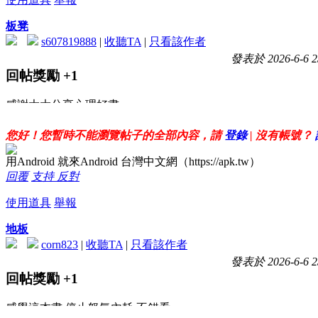
板凳
s607819888
|
收聽TA
|
只看該作者
發表於 2026-6-6 2
回帖獎勵
+1
感謝大大分享心理好書
停止內耗
學習更快樂
您好！您暫時不能瀏覽帖子的全部內容，請
登錄
| 沒有帳號？
用Android 就來Android 台灣中文網（https://apk.tw）
回覆
支持
反對
使用道具
舉報
地板
corn823
|
收聽TA
|
只看該作者
發表於 2026-6-6 2
回帖獎勵
+1
感覺這本書 停止怒氣內耗 不錯看~~