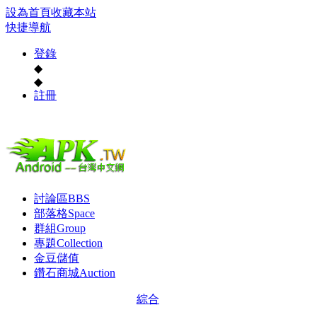
設為首頁
收藏本站
快捷導航
登錄
◆
◆
註冊
討論區
BBS
部落格
Space
群組
Group
專題
Collection
金豆儲值
鑽石商城
Auction
綜合