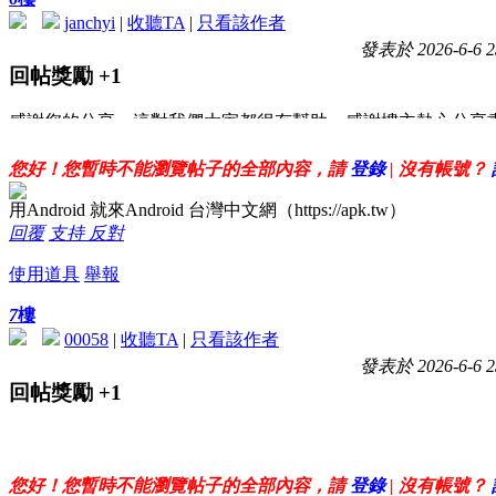
janchyi
|
收聽TA
|
只看該作者
發表於 2026-6-6 2
回帖獎勵
+1
感謝您的分享，這對我們大家都很有幫助。感謝樓主熱心分享
您好！您暫時不能瀏覽帖子的全部內容，請
登錄
| 沒有帳號？
用Android 就來Android 台灣中文網（https://apk.tw）
回覆
支持
反對
使用道具
舉報
7
樓
00058
|
收聽TA
|
只看該作者
發表於 2026-6-6 2
回帖獎勵
+1
感謝樓主無私分享 感恩
您好！您暫時不能瀏覽帖子的全部內容，請
登錄
| 沒有帳號？