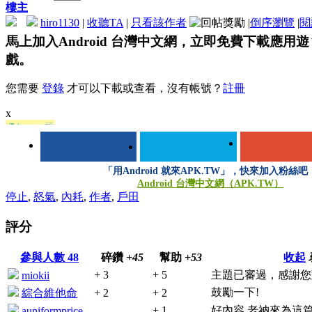
樓主
hiro1130
|
收聽TA
|
只看該作者
|
倒序瀏覽
|
閱
馬上加入Android 台灣中文網，立即免費下載應用遊
戲。
您需要
登錄
才可以下載或查看，沒有帳號？
註冊
x
「用Android 就來APK.TW」，快來加入粉絲吧
Android 台灣中文網（APK.TW）
登錄/註冊後可看大圖
停止
,
怒氣
,
內耗
,
作者
,
戶田
評分
參與人數
48
碎鑽
+45
幫助
+53
收起
+ 3
+ 5
主題已審過，感謝您
miokii
鼓勵一下!
綜合維他命
+ 2
+ 2
+ 1
好內容,老衲來為這篇
auniformprice