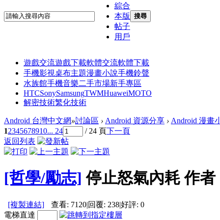
綜合
本版
搜尋
帖子
用戶
遊戲交流
遊戲下載
軟體交流
軟體下載
手機影視
桌布主題
漫畫小說
手機鈴聲
水族館
手機音樂
二手市場
新手專區
HTC
Sony
Samsung
TWM
Huawei
MOTO
解密技術
繁化技術
Android 台灣中文網
»
討論區
›
Android 資源分享
›
Android 漫
1
2
3
4
5
6
7
8
9
10
... 24
/ 24 頁
下一頁
返回列表
[哲學/勵志]
停止怒氣內耗 作者：
[複製連結]
查看:
7120
|
回覆:
238
|
好評:
0
電梯直達