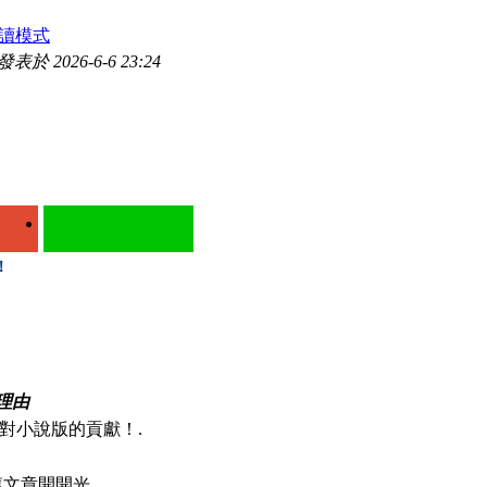
讀模式
發表於 2026-6-6 23:24
！
理由
對小說版的貢獻！.
文章開開光.