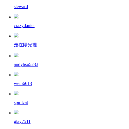
steward
crazydaniel
走在陽光裡
andyhsu5233
wei56613
spiritcat
glay7511