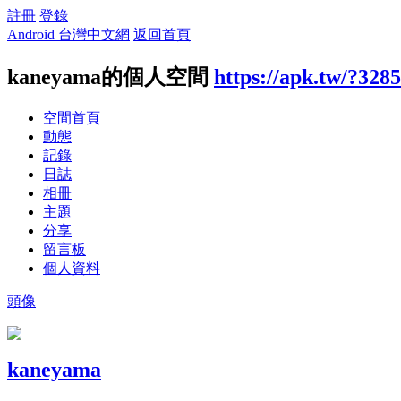
註冊
登錄
Android 台灣中文網
返回首頁
kaneyama的個人空間
https://apk.tw/?328
空間首頁
動態
記錄
日誌
相冊
主題
分享
留言板
個人資料
頭像
kaneyama