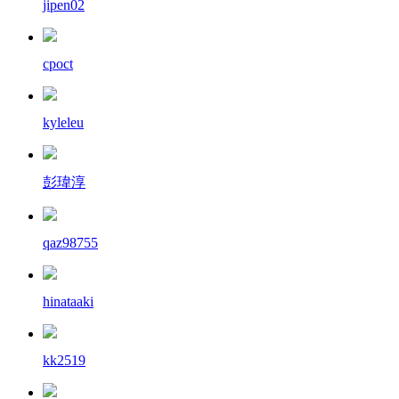
jipen02
cpoct
kyleleu
彭瑋淳
qaz98755
hinataaki
kk2519