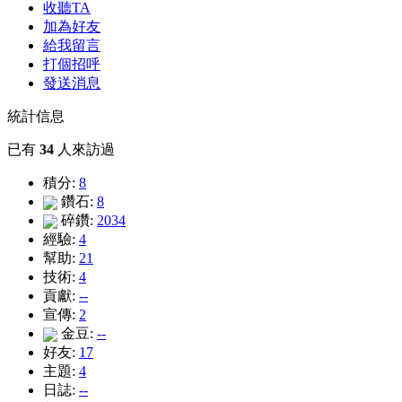
收聽TA
加為好友
給我留言
打個招呼
發送消息
統計信息
已有
34
人來訪過
積分:
8
鑽石:
8
碎鑽:
2034
經驗:
4
幫助:
21
技術:
4
貢獻:
--
宣傳:
2
金豆:
--
好友:
17
主題:
4
日誌:
--