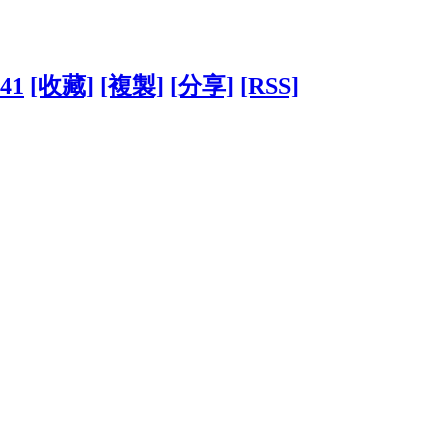
541
[收藏]
[複製]
[分享]
[RSS]