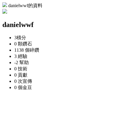
danielwwf的資料
danielwwf
3
積分
0 顆
鑽石
1138 個
碎鑽
3
經驗
-2
幫助
0
技術
0
貢獻
0 次
宣傳
0 個
金豆