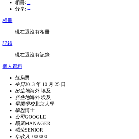
相冊:
--
分享:
--
相冊
現在還沒有相冊
記錄
現在還沒有記錄
個人資料
性別
男
生日
2013 年 10 月 25 日
出生地
海外 埃及
居住地
海外 埃及
畢業學校
北京大學
學歷
博士
公司
GOOGLE
職業
MANAGER
職位
SENIOR
年收入
1000000