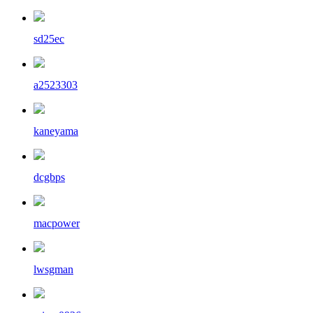
sd25ec
a2523303
kaneyama
dcgbps
macpower
lwsgman