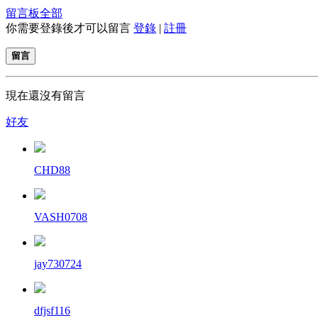
留言板
全部
你需要登錄後才可以留言
登錄
|
註冊
留言
現在還沒有留言
好友
CHD88
VASH0708
jay730724
dfjsf116