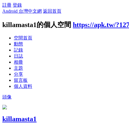
註冊
登錄
Android 台灣中文網
返回首頁
killamasta1的個人空間
https://apk.tw/?12
空間首頁
動態
記錄
日誌
相冊
主題
分享
留言板
個人資料
頭像
killamasta1