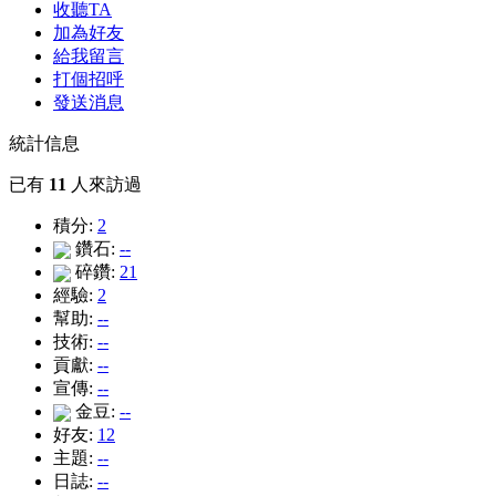
收聽TA
加為好友
給我留言
打個招呼
發送消息
統計信息
已有
11
人來訪過
積分:
2
鑽石:
--
碎鑽:
21
經驗:
2
幫助:
--
技術:
--
貢獻:
--
宣傳:
--
金豆:
--
好友:
12
主題:
--
日誌:
--