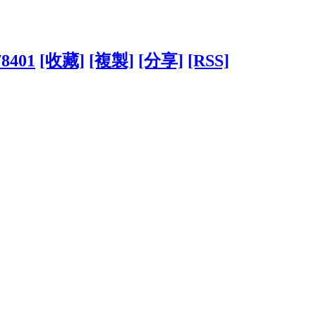
78401
[收藏]
[複製]
[分享]
[RSS]