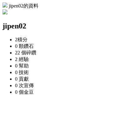
jipen02的資料
jipen02
2
積分
0 顆
鑽石
22 個
碎鑽
2
經驗
0
幫助
0
技術
0
貢獻
0 次
宣傳
0 個
金豆