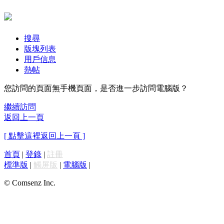
搜尋
版塊列表
用戶信息
熱帖
您訪問的頁面無手機頁面，是否進一步訪問電腦版？
繼續訪問
返回上一頁
[ 點擊這裡返回上一頁 ]
首頁
|
登錄
|
註冊
標準版
|
觸屏版
|
電腦版
|
© Comsenz Inc.