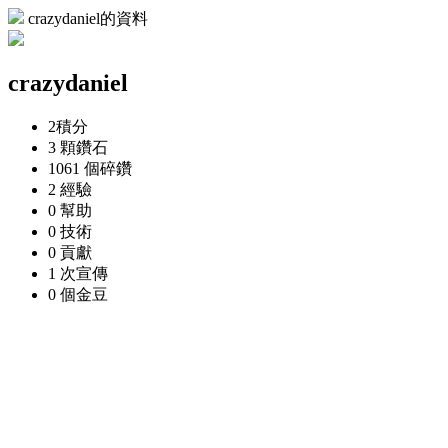
crazydaniel的資料
crazydaniel
2
積分
3 顆
鑽石
1061 個
碎鑽
2
經驗
0
幫助
0
技術
0
貢獻
1 次
宣傳
0 個
金豆