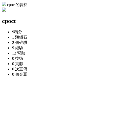
cpoct的資料
cpoct
9
積分
1 顆
鑽石
2 個
碎鑽
9
經驗
12
幫助
0
技術
0
貢獻
0 次
宣傳
0 個
金豆