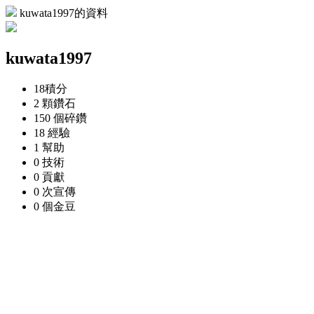
kuwata1997的資料
kuwata1997
18
積分
2 顆
鑽石
150 個
碎鑽
18
經驗
1
幫助
0
技術
0
貢獻
0 次
宣傳
0 個
金豆