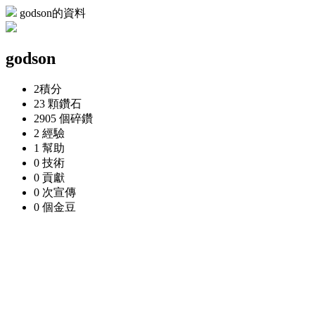
godson的資料
godson
2
積分
23 顆
鑽石
2905 個
碎鑽
2
經驗
1
幫助
0
技術
0
貢獻
0 次
宣傳
0 個
金豆