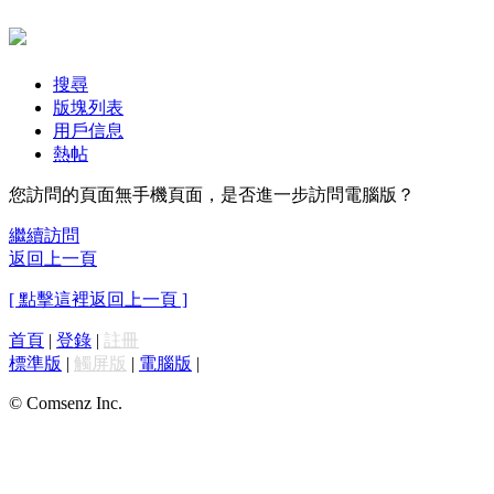
搜尋
版塊列表
用戶信息
熱帖
您訪問的頁面無手機頁面，是否進一步訪問電腦版？
繼續訪問
返回上一頁
[ 點擊這裡返回上一頁 ]
首頁
|
登錄
|
註冊
標準版
|
觸屏版
|
電腦版
|
© Comsenz Inc.