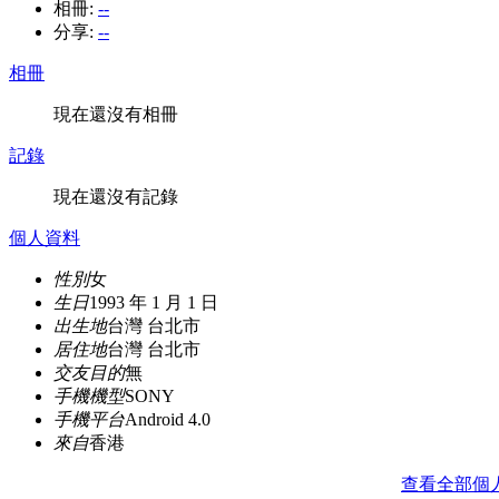
相冊:
--
分享:
--
相冊
現在還沒有相冊
記錄
現在還沒有記錄
個人資料
性別
女
生日
1993 年 1 月 1 日
出生地
台灣 台北市
居住地
台灣 台北市
交友目的
無
手機機型
SONY
手機平台
Android 4.0
來自
香港
查看全部個