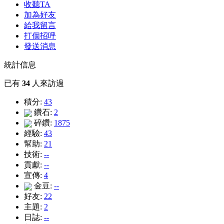
收聽TA
加為好友
給我留言
打個招呼
發送消息
統計信息
已有
34
人來訪過
積分:
43
鑽石:
2
碎鑽:
1875
經驗:
43
幫助:
21
技術:
--
貢獻:
--
宣傳:
4
金豆:
--
好友:
22
主題:
2
日誌:
--