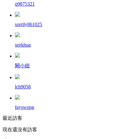
q9875321
sorrily861025
seekhua
闕小妞
lch9058
fayswong
最近訪客
現在還沒有訪客