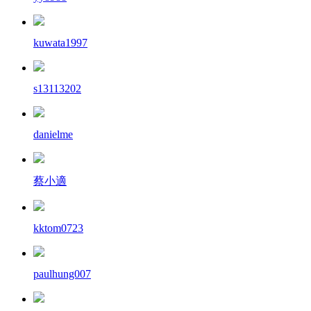
kuwata1997
s13113202
danielme
蔡小適
kktom0723
paulhung007