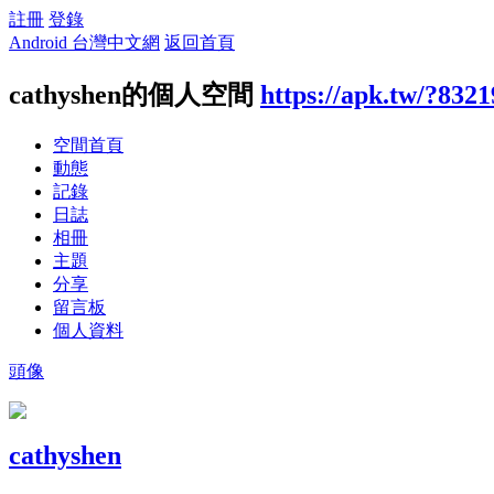
註冊
登錄
Android 台灣中文網
返回首頁
cathyshen的個人空間
https://apk.tw/?8321
空間首頁
動態
記錄
日誌
相冊
主題
分享
留言板
個人資料
頭像
cathyshen