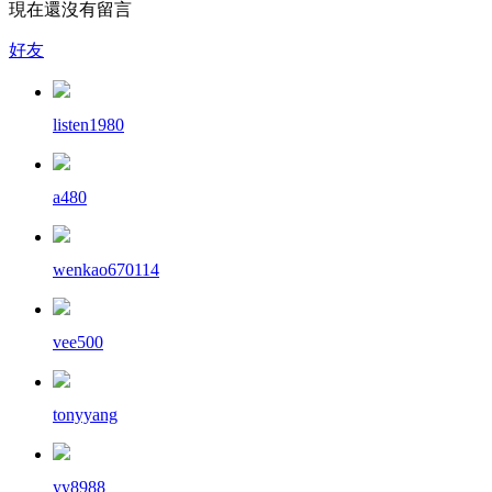
現在還沒有留言
好友
listen1980
a480
wenkao670114
vee500
tonyyang
yy8988