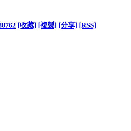
988762
[收藏]
[複製]
[分享]
[RSS]