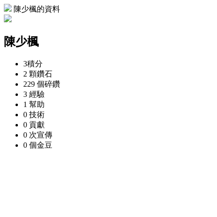
陳少楓的資料
陳少楓
3
積分
2 顆
鑽石
229 個
碎鑽
3
經驗
1
幫助
0
技術
0
貢獻
0 次
宣傳
0 個
金豆