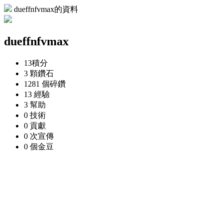
dueffnfvmax的資料
dueffnfvmax
13
積分
3 顆
鑽石
1281 個
碎鑽
13
經驗
3
幫助
0
技術
0
貢獻
0 次
宣傳
0 個
金豆