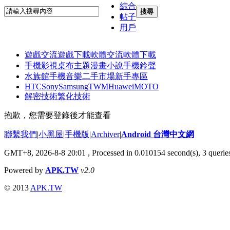
綜合
搜尋
帖子
用戶
遊戲交流
遊戲下載
軟體交流
軟體下載
手機影視
桌布主題
漫畫小說
手機鈴聲
水族館
手機音樂
二手市場
新手專區
HTC
Sony
Samsung
TWM
Huawei
MOTO
解密技術
繁化技術
抱歉，您需要登錄後才能查看
聯繫我們
|
小黑屋
|
手機版
|
Archiver
|
Android 台灣中文網
GMT+8, 2026-8-8 20:01
, Processed in 0.010154 second(s), 3 quer
Powered by
APK.TW
v2.0
© 2013
APK.TW