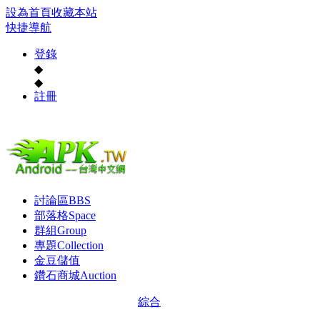
設為首頁
收藏本站
快捷導航
登錄
◆
◆
註冊
討論區
BBS
部落格
Space
群組
Group
專題
Collection
金豆儲值
鑽石商城
Auction
綜合