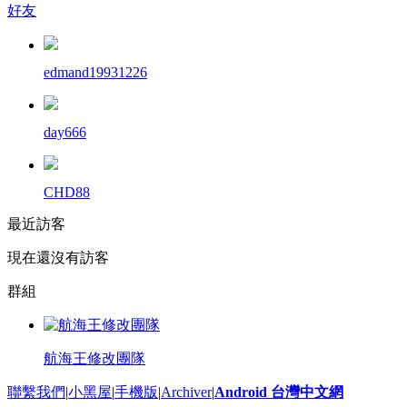
好友
edmand19931226
day666
CHD88
最近訪客
現在還沒有訪客
群組
航海王修改團隊
聯繫我們
|
小黑屋
|
手機版
|
Archiver
|
Android 台灣中文網