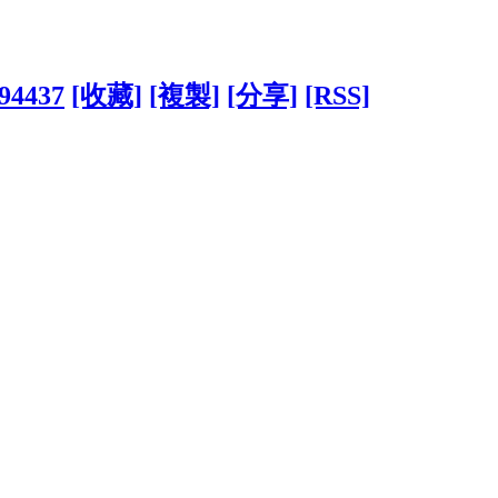
394437
[收藏]
[複製]
[分享]
[RSS]