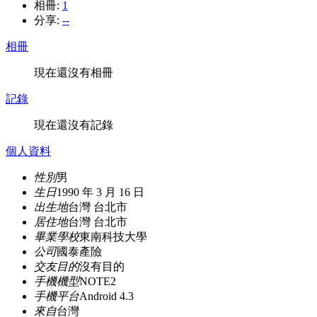
相冊:
1
分享:
--
相冊
現在還沒有相冊
記錄
現在還沒有記錄
個人資料
性別
男
生日
1990 年 3 月 16 日
出生地
台灣 台北市
居住地
台灣 台北市
畢業學校
東南科技大學
公司
國泰產險
交友目的
沒有目的
手機機型
NOTE2
手機平台
Android 4.3
來自
台灣