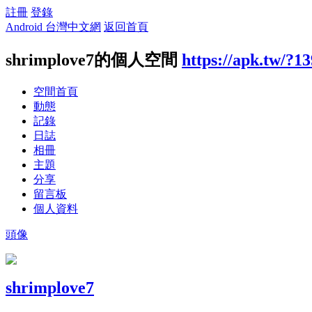
註冊
登錄
Android 台灣中文網
返回首頁
shrimplove7的個人空間
https://apk.tw/?1
空間首頁
動態
記錄
日誌
相冊
主題
分享
留言板
個人資料
頭像
shrimplove7