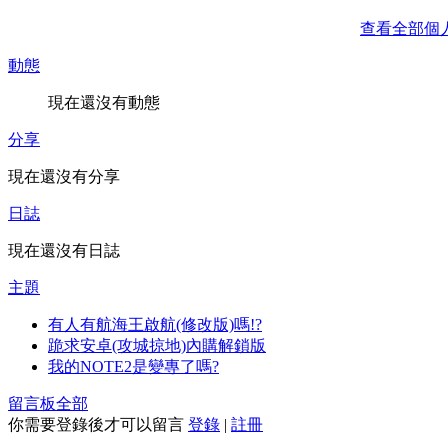
查看全部個
動態
現在還沒有動態
分享
現在還沒有分享
日誌
現在還沒有日誌
主題
有人有航海王啟航(修改版)嗎!?
跪求安卓(攻城掠地)內購解鎖版
我的NOTE2是變專了嗎?
留言板
全部
你需要登錄後才可以留言
登錄
|
註冊