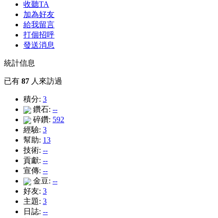
收聽TA
加為好友
給我留言
打個招呼
發送消息
統計信息
已有
87
人來訪過
積分:
3
鑽石:
--
碎鑽:
592
經驗:
3
幫助:
13
技術:
--
貢獻:
--
宣傳:
--
金豆:
--
好友:
3
主題:
3
日誌:
--