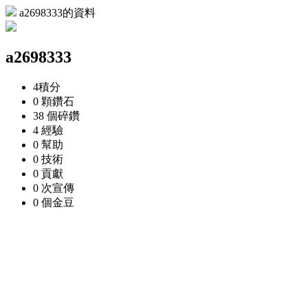
a2698333的資料
a2698333
4
積分
0 顆
鑽石
38 個
碎鑽
4
經驗
0
幫助
0
技術
0
貢獻
0 次
宣傳
0 個
金豆