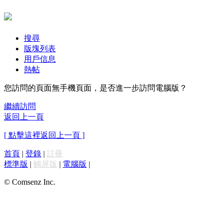
搜尋
版塊列表
用戶信息
熱帖
您訪問的頁面無手機頁面，是否進一步訪問電腦版？
繼續訪問
返回上一頁
[ 點擊這裡返回上一頁 ]
首頁
|
登錄
|
註冊
標準版
|
觸屏版
|
電腦版
|
© Comsenz Inc.