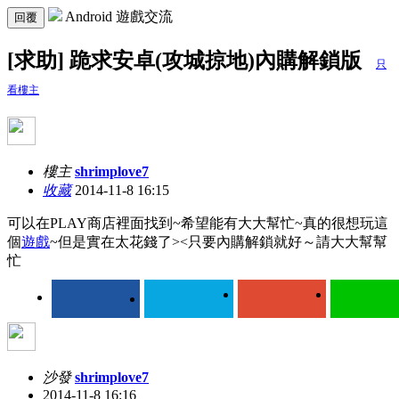
Android 遊戲交流
回覆
[求助] 跪求安卓(攻城掠地)內購解鎖版
只
看樓主
樓主
shrimplove7
收藏
2014-11-8 16:15
可以在PLAY商店裡面找到~希望能有大大幫忙~真的很想玩這
個
遊戲
~但是實在太花錢了><只要內購解鎖就好～請大大幫幫
忙
沙發
shrimplove7
2014-11-8 16:16