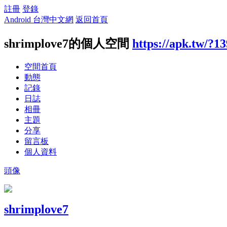
註冊
登錄
Android 台灣中文網
返回首頁
shrimplove7的個人空間
https://apk.tw/?1
空間首頁
動態
記錄
日誌
相冊
主題
分享
留言板
個人資料
頭像
shrimplove7