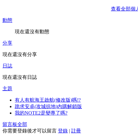
查看全部個
動態
現在還沒有動態
分享
現在還沒有分享
日誌
現在還沒有日誌
主題
有人有航海王啟航(修改版)嗎!?
跪求安卓(攻城掠地)內購解鎖版
我的NOTE2是變專了嗎?
留言板
全部
你需要登錄後才可以留言
登錄
|
註冊