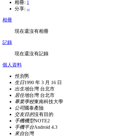
相冊:
1
分享:
--
相冊
現在還沒有相冊
記錄
現在還沒有記錄
個人資料
性別
男
生日
1990 年 3 月 16 日
出生地
台灣 台北市
居住地
台灣 台北市
畢業學校
東南科技大學
公司
國泰產險
交友目的
沒有目的
手機機型
NOTE2
手機平台
Android 4.3
來自
台灣