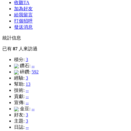
收聽TA
加為好友
給我留言
打個招呼
發送消息
統計信息
已有
87
人來訪過
積分:
3
鑽石:
--
碎鑽:
592
經驗:
3
幫助:
13
技術:
--
貢獻:
--
宣傳:
--
金豆:
--
好友:
3
主題:
3
日誌:
--