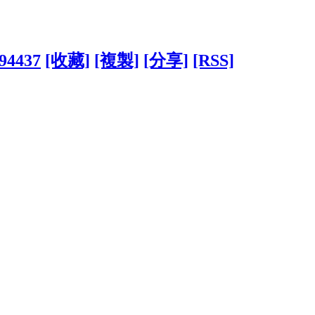
394437
[收藏]
[複製]
[分享]
[RSS]