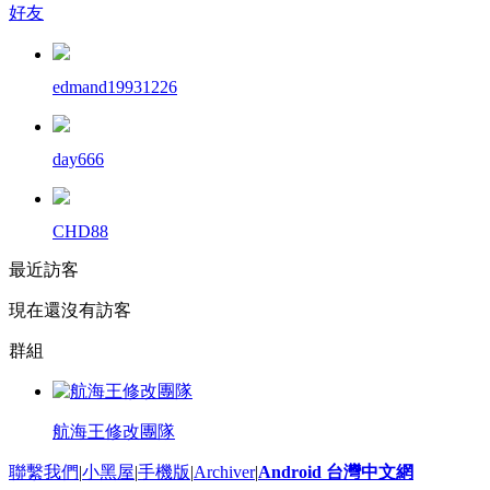
好友
edmand19931226
day666
CHD88
最近訪客
現在還沒有訪客
群組
航海王修改團隊
聯繫我們
|
小黑屋
|
手機版
|
Archiver
|
Android 台灣中文網