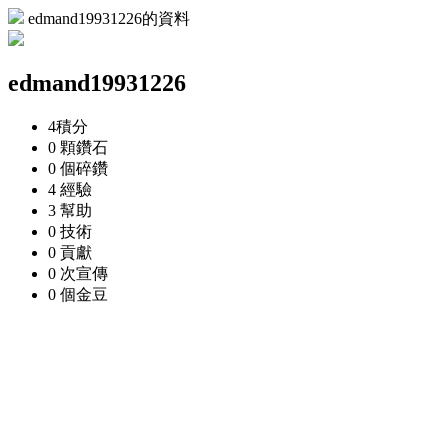
edmand19931226的資料
edmand19931226
4
積分
0 顆
鑽石
0 個
碎鑽
4
經驗
3
幫助
0
技術
0
貢獻
0 次
宣傳
0 個
金豆