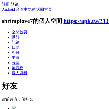
註冊
登錄
Android 台灣中文網
返回首頁
shrimplove7的個人空間
https://apk.tw/?1
空間首頁
動態
記錄
日誌
相冊
主題
分享
留言板
個人資料
好友
當前共有
3
個好友