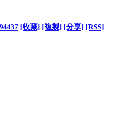
394437
[收藏]
[複製]
[分享]
[RSS]