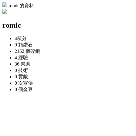
romic的資料
romic
4
積分
9 顆
鑽石
2162 個
碎鑽
4
經驗
36
幫助
0
技術
0
貢獻
0 次
宣傳
0 個
金豆