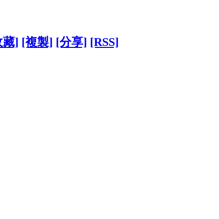
收藏]
[複製]
[分享]
[RSS]