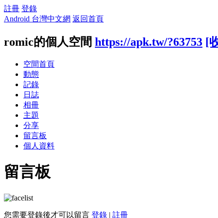
註冊
登錄
Android 台灣中文網
返回首頁
romic的個人空間
https://apk.tw/?63753
[
空間首頁
動態
記錄
日誌
相冊
主題
分享
留言板
個人資料
留言板
您需要登錄後才可以留言
登錄
|
註冊