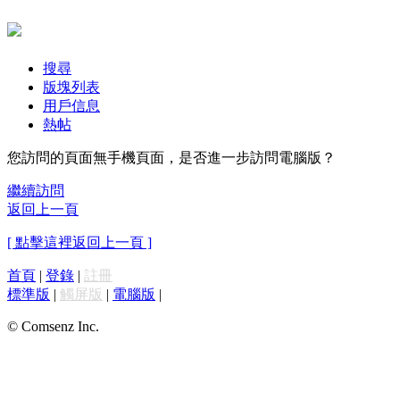
搜尋
版塊列表
用戶信息
熱帖
您訪問的頁面無手機頁面，是否進一步訪問電腦版？
繼續訪問
返回上一頁
[ 點擊這裡返回上一頁 ]
首頁
|
登錄
|
註冊
標準版
|
觸屏版
|
電腦版
|
© Comsenz Inc.